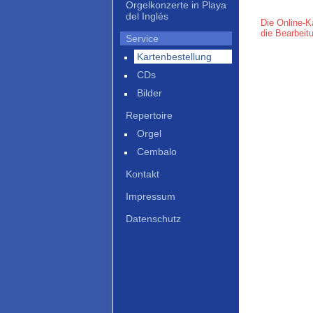
Orgelkonzerte in Playa
del Inglés
Die Online-K
die Bearbeit
Service
Kartenbestellung
CDs
Bilder
Repertoire
Orgel
Cembalo
Kontakt
Impressum
Datenschutz